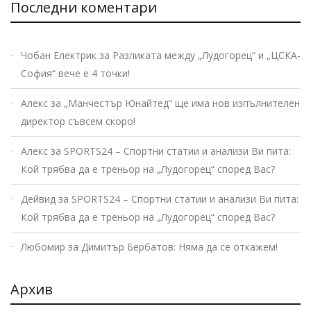
Последни коментари
Чобан Електрик
за
Разликата между „Лудогорец“ и „ЦСКА-
София“ вече е 4 точки!
Алекс
за
„Манчестър Юнайтед“ ще има нов изпълнителен
директор съвсем скоро!
Алекс
за
SPORTS24 – Спортни статии и анализи Ви пита:
Кой трябва да е треньор на „Лудогорец“ според Вас?
Дейвид
за
SPORTS24 – Спортни статии и анализи Ви пита:
Кой трябва да е треньор на „Лудогорец“ според Вас?
Любомир
за
Димитър Бербатов: Няма да се откажем!
Архив