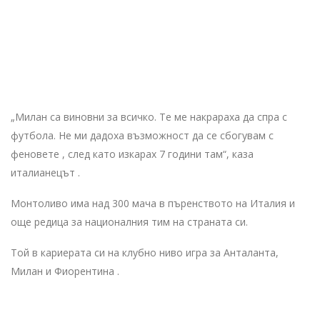
„Милан са виновни за всичко. Те ме накрараха да спра с
футбола. Не ми дадоха възможност да се сбогувам с
феновете , след като изкарах 7 години там“, каза
италианецът .
Монтоливо има над 300 мача в пъренството на Италия и
още редица за националния тим на страната си.
Той в кариерата си на клубно ниво игра за Анталанта,
Милан и Фиорентина .