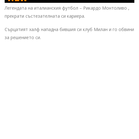
Легендата на италианския футбол – Рикардо Монтоливо ,
прекрати състезателната си кариера.
Сърцатият халф нападна бившия си клуб Милан и го обвини
за решението си.