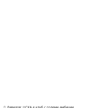
Навигация
Давидов: ЦСКА е клуб с големи амбиции