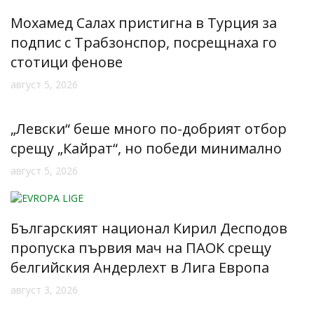
Мохамед Салах пристигна в Турция за
подпис с Трабзонспор, посрещнаха го
стотици фенове
август 5, 2026
„Левски“ беше много по-добрият отбор
срещу „Кайрат“, но победи минимално
август 5, 2026
Българският национал Кирил Десподов
пропуска първия мач на ПАОК срещу
белгийския Андерлехт в Лига Европа
август 3, 2026