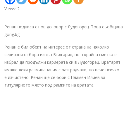
Views: 2
Ренан подписа с нов договор с Лудогорец. Това съобщава
gong.bg.
Ренан е бил обект на интерес от страна на няколко
сериозни отбора извън България, но в крайна сметка е
избрал да продължи кариерата си в Лудогорец. Вратарят
имаше леки разминавания с разградчани, но вече всичко
е изчистено. Ренан ще се бори с Пламен Илиев за
титулярното място под рамките на вратата.