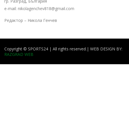
гр. Разград, България
e-mail: nikolagenchev818@gmail.com
Редактор – Никола Генчев
Copyright © SPORTS24 | All rights reserved.
| WEB DESIGN BY:
RAZGRAD WEB