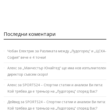
Последни коментари
Чобан Електрик
за
Разликата между „Лудогорец“ и „ЦСКА-
София“ вече е 4 точки!
Алекс
за
„Манчестър Юнайтед“ ще има нов изпълнителен
директор съвсем скоро!
Алекс
за
SPORTS24 – Спортни статии и анализи Ви пита:
Кой трябва да е треньор на „Лудогорец“ според Вас?
Дейвид
за
SPORTS24 – Спортни статии и анализи Ви пита:
Кой трябва да е треньор на „Лудогорец“ според Вас?