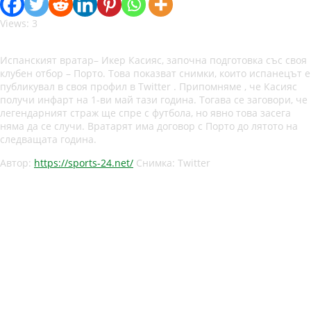
Views: 3
Испанският вратар– Икер Касияс, започна подготовка със своя
клубен отбор – Порто. Това показват снимки, които испанецът е
публикувал в своя профил в Twitter . Припомняме , че Касияс
получи инфарт на 1-ви май тази година. Тогава се заговори, че
легендарният страж ще спре с футбола, но явно това засега
няма да се случи. Вратарят има договор с Порто до лятото на
следващата година.
Автор:
https://sports-24.net/
Снимка: Twitter