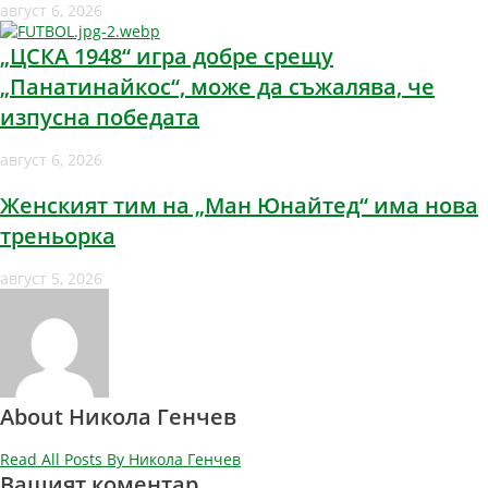
август 6, 2026
„ЦСКА 1948“ игра добре срещу
„Панатинайкос“, може да съжалява, че
изпусна победата
август 6, 2026
Женският тим на „Ман Юнайтед“ има нова
треньорка
август 5, 2026
About Никола Генчев
Read All Posts By Никола Генчев
Вашият коментар