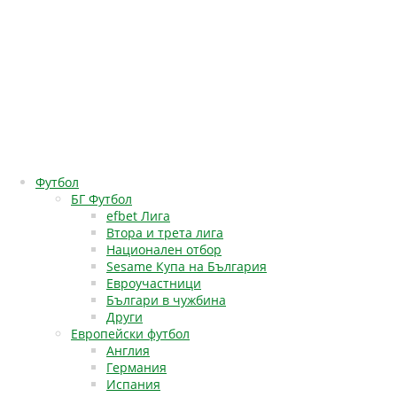
Футбол
БГ Футбол
efbet Лига
Втора и трета лига
Национален отбор
Sesame Купа на България
Евроучастници
Българи в чужбина
Други
Европейски футбол
Англия
Германия
Испания