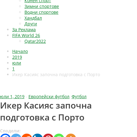
Конен спорт
Зимни спортове
Водни спортове
Хандбал
Други
За Реклама
FIFA World 26
Qatar2022
Начало
2019
юли
1
Икер Касияс започна подготовка с Порто
юли 1, 2019
-
Европейски футбол
,
Футбол
Икер Касияс започна
подготовка с Порто
Сподели: