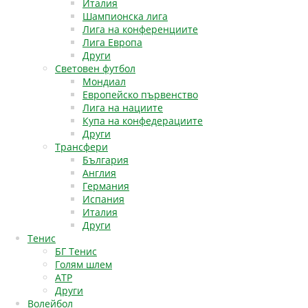
Италия
Шампионска лига
Лига на конференциите
Лига Европа
Други
Световен футбол
Мондиал
Европейско първенство
Лига на нациите
Купа на конфедерациите
Други
Трансфери
България
Англия
Германия
Испания
Италия
Други
Тенис
БГ Тенис
Голям шлем
АТР
Други
Волейбол