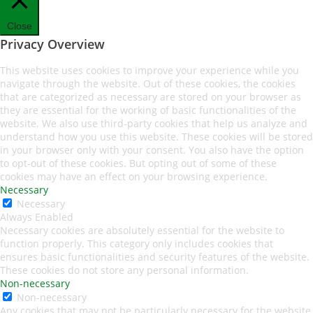
Close
Privacy Overview
This website uses cookies to improve your experience while you
navigate through the website. Out of these cookies, the cookies
that are categorized as necessary are stored on your browser as
they are essential for the working of basic functionalities of the
website. We also use third-party cookies that help us analyze and
understand how you use this website. These cookies will be stored
in your browser only with your consent. You also have the option
to opt-out of these cookies. But opting out of some of these
cookies may have an effect on your browsing experience.
Necessary
Necessary
Always Enabled
Necessary cookies are absolutely essential for the website to
function properly. This category only includes cookies that
ensures basic functionalities and security features of the website.
These cookies do not store any personal information.
Non-necessary
Non-necessary
Any cookies that may not be particularly necessary for the website