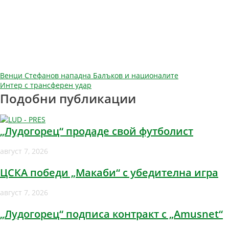
Навигация
Венци Стефанов нападна Балъков и националите
Интер с трансферен удар
Подобни публикации
„Лудогорец“ продаде свой футболист
август 7, 2026
ЦСКА победи „Макаби“ с убедителна игра
август 7, 2026
„Лудогорец“ подписа контракт с „Amusnet“