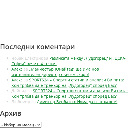
Последни коментари
Чобан Електрик
за
Разликата между „Лудогорец“ и „ЦСКА-
София“ вече е 4 точки!
Алекс
за
„Манчестър Юнайтед“ ще има нов
изпълнителен директор съвсем скоро!
Алекс
за
SPORTS24 – Спортни статии и анализи Ви пита:
Кой трябва да е треньор на „Лудогорец“ според Вас?
Дейвид
за
SPORTS24 – Спортни статии и анализи Ви пита:
Кой трябва да е треньор на „Лудогорец“ според Вас?
Любомир
за
Димитър Бербатов: Няма да се откажем!
Архив
Архив