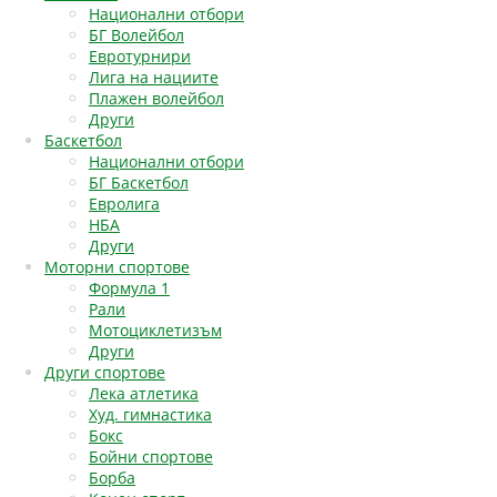
Национални отбори
БГ Волейбол
Евротурнири
Лига на нациите
Плажен волейбол
Други
Баскетбол
Национални отбори
БГ Баскетбол
Евролига
НБА
Други
Моторни спортове
Формула 1
Рали
Мотоциклетизъм
Други
Други спортове
Лека атлетика
Худ. гимнастика
Бокс
Бойни спортове
Борба