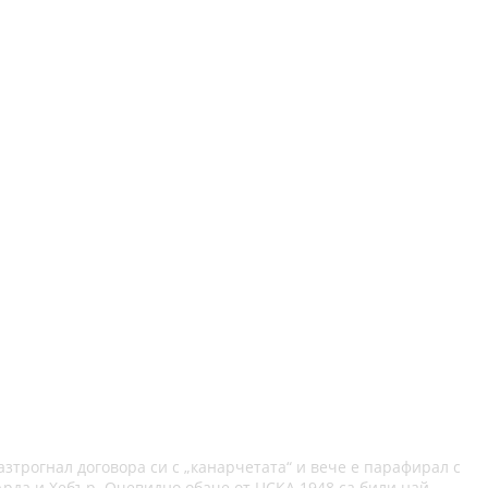
азтрогнал договора си с „канарчетата“ и вече е парафирал с
Арда и Хебър. Очевидно обаче от ЦСКА 1948 са били най-