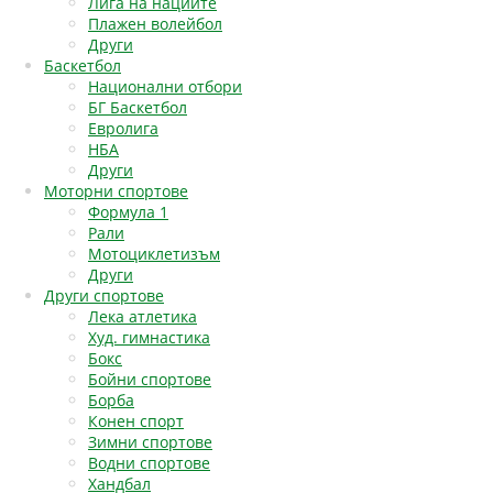
Лига на нациите
Плажен волейбол
Други
Баскетбол
Национални отбори
БГ Баскетбол
Евролига
НБА
Други
Моторни спортове
Формула 1
Рали
Мотоциклетизъм
Други
Други спортове
Лека атлетика
Худ. гимнастика
Бокс
Бойни спортове
Борба
Конен спорт
Зимни спортове
Водни спортове
Хандбал