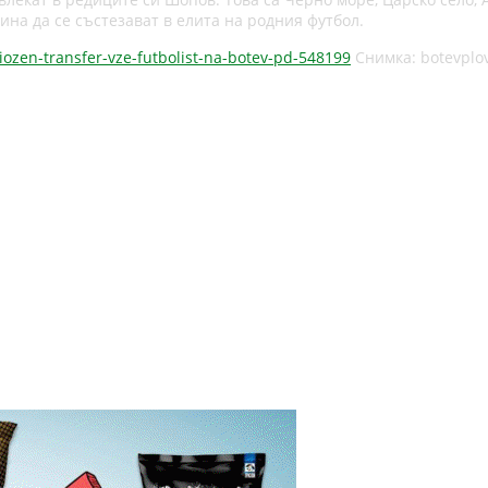
ина да се състезават в елита на родния футбол.
riozen-transfer-vze-futbolist-na-botev-pd-548199
Снимка: botevplov