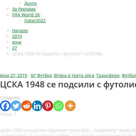
Други
За Реклама
FIFA World 26
Qatar2022
Начало
2019
юни
27
ЦСКА 1948 се подсили с футолист на Ботев
юни 27, 2019
-
БГ Футбол
,
Втора и трета лига
,
Трансфери
,
Футбо
ЦСКА 1948 се подсили с футоли
Сподели:
Views: 1
ЦСКА 1948 осъществи сериозен трансфер. „Червените“ взеха В
„червените“. Още четири отбора са заявили намерение да прив