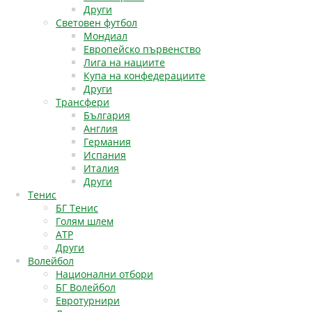
Други
Световен футбол
Мондиал
Европейско първенство
Лига на нациите
Купа на конфедерациите
Други
Трансфери
България
Англия
Германия
Испания
Италия
Други
Тенис
БГ Тенис
Голям шлем
АТР
Други
Волейбол
Национални отбори
БГ Волейбол
Евротурнири