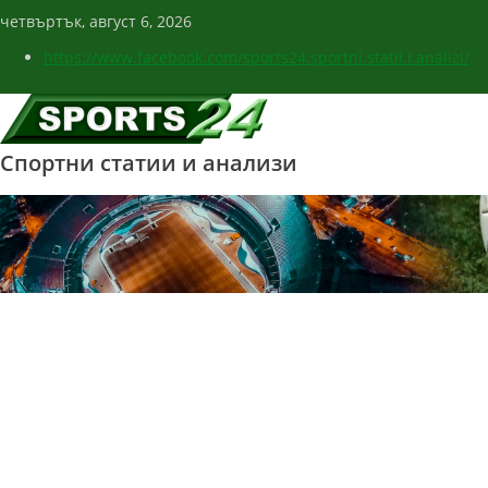
четвъртък, август 6, 2026
https://www.facebook.com/sports24.sportni.statii.i.analizi/
Спортни статии и анализи