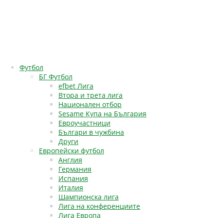
Футбол
БГ Футбол
efbet Лига
Втора и трета лига
Национален отбор
Sesame Купа на България
Евроучастници
Българи в чужбина
Други
Европейски футбол
Англия
Германия
Испания
Италия
Шампионска лига
Лига на конференциите
Лига Европа