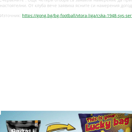
настоятелни. От клуба вече заявиха ясните си намерения догод
Източник:
https://gong.bg/bg-football/vtora-liga/cska-1948-sys-se