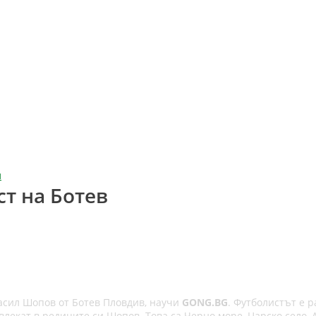
л
ст на Ботев
асил Шопов от Ботев Пловдив, научи
GONG.BG
. Футболистът е р
лекат в редиците си Шопов. Това са Черно море, Царско село, 