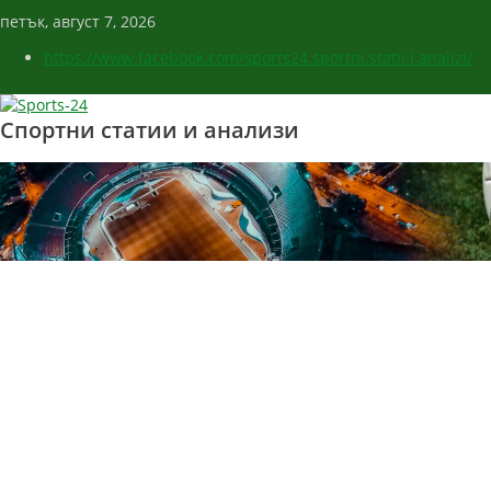
петък, август 7, 2026
https://www.facebook.com/sports24.sportni.statii.i.analizi/
Спортни статии и анализи