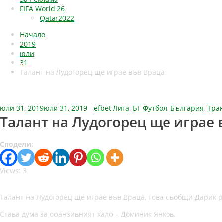
FIFA World 26
Qatar2022
Начало
2019
юли
31
Талант на Лудогорец ще играе във Враца
юли 31, 2019
юли 31, 2019
-
efbet Лига
,
БГ Футбол
,
България
,
Тра
Талант на Лудогорец ще играе 
Сподели:
Views: 3
Талант на Лудогорец ще играе във Враца, това съобщи Дарик 
Става дума за офанзивният халф – Доминик Янков.