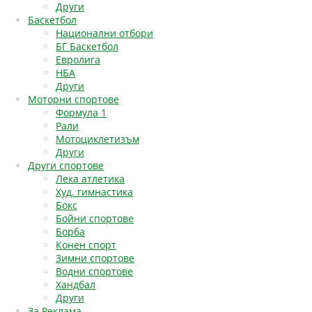
Други
Баскетбол
Национални отбори
БГ Баскетбол
Евролига
НБА
Други
Моторни спортове
Формула 1
Рали
Мотоциклетизъм
Други
Други спортове
Лека атлетика
Худ. гимнастика
Бокс
Бойни спортове
Борба
Конен спорт
Зимни спортове
Водни спортове
Хандбал
Други
За Реклама