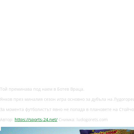
Той преминава под наем в Ботев Враца.
Янков през миналия сезон игра основно за дубъла на Лудогорец
За момента футболистът явно не попада в плановете на Стойчо
Автор:
https://sports-24.net/
Снимка: ludogorets.com