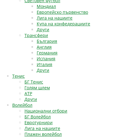
Световен футбол
Мондиал
Европейско първенство
Лига на нациите
Купа на конфедерациите
Други
Трансфери
България
Англия
Германия
Испания
Италия
Други
Тенис
БГ Тенис
Голям шлем
АТР
Други
Волейбол
Национални отбори
БГ Волейбол
Евротурнири
Лига на нациите
Плажен волейбол